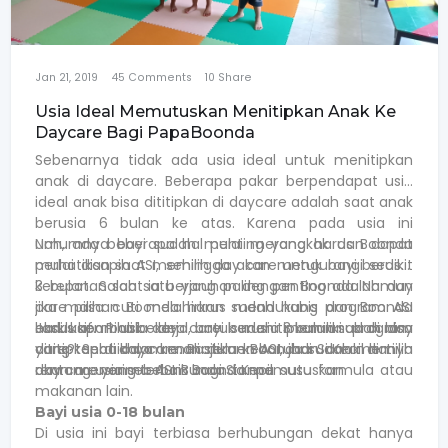
Jan 21, 2019
45
Comments
10
Share
Usia Ideal Memutuskan Menitipkan Anak Ke
Daycare Bagi PapaBoonda
Sebenarnya tidak ada usia ideal untuk menitipkan
anak di daycare. Beberapa pakar berpendapat usia
ideal anak bisa dititipkan di daycare adalah saat anak
berusia 6 bulan ke atas. Karena pada usia ini
umumnya bayi sudah mulai merangkak dan dapat
Nah, ada beberapa hal penting yang harus Boonda
mulai disapih ASI, sehingga akan mengurangi sedikit
perhatikan saat memilih day care untuk bayi berusia
kerepotan saat ia berjauhan dengan Boonda. Namun
3 bulan. Salah satu yang paling penting adalah day
jika masa cuti melahirkan sudah habis dan Boonda
care pilihan Boonda harus mendukung program ASI
harus kembali bekerja, bayi berusia 3 bulan sudah bisa
eksklusif. Pihak day care sudah memiliki program
Jadi kapan usia ideal untuk menitipkan anak di day
dititipkan di daycare. Pastikan Boonda sudah memilih
yang tepat dalam manajemen ASI, jadi Si Kecil hanya
care? Sebaiknya kenali dulu kebutuhan anak di tiap
day care yang terbaik bagi Si Kecil.
akan menerima ASI Bunda tanpa susu formula atau
rentang usia sebelum Boonda memutuskan.
makanan lain.
Bayi usia 0-18 bulan
Di usia ini bayi terbiasa berhubungan dekat hanya