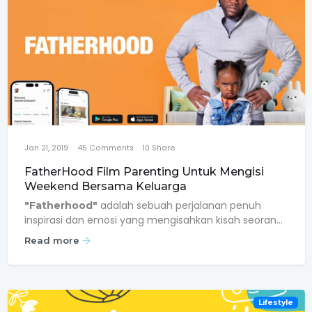
Jan 21, 2019
45
Comments
10
Share
FatherHood Film Parenting Untuk Mengisi
Weekend Bersama Keluarga
adalah sebuah perjalanan penuh
"Fatherhood"
inspirasi dan emosi yang mengisahkan kisah seorang
ayah yang berjuang untuk menghadapi peran ayah
Read more
tunggal setelah kehilangan istrinya yang tercinta. Film
ini memaparkan cerita tentang cinta sejati,
kegigihan, dan pengorbanan seorang ayah untuk
anaknya yang baru lahir, dan menghadirkan momen-
Lifestyle
momen lucu dan mengharukan yang menyentuh