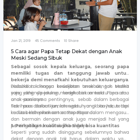
Jan 21, 2019
45
Comments
10
Share
5 Cara agar Papa Tetap Dekat dengan Anak
Meski Sedang Sibuk
Sebagai sosok kepala keluarga, seorang papa
memiliki tugas dan tanggung jawab untuk
.
bekerja demi menafkahi kebutuhan keluarganya
Disibukkan dengan kewajiban tersebut, tak sedikit
Padahal tak hanya kedekatan anak dengan Mama
yang akhirnya jarang menghabiskan waktu bersama
saja yang diperlukan, kedekatan antara Papa dan
anak-anaknya.
anak pun sama pentingnya, sebab dalam berbagai
teori pun disebutkan, mengasuh anak itu harus dari
Tak harus dalam jumlah waktu yang banyak, tetapi
kedua belah pihak antara PapaBoonda
kualitas kebersamaan antara Papa dalam mengasuh
dan bermain dengan anak juga menjadi hal yang
penting bagi tumbuh kembangnya.
1. Perhatikan kualitas jika tidak bisa kuantitas
Seperti yang sudah disinggung sebelumnya bahwa
dekat dengan anak tak harus dalam waktu yang