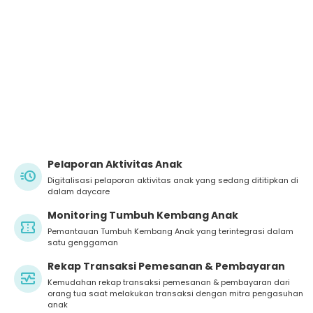
Pelaporan Aktivitas Anak
acute
Digitalisasi pelaporan aktivitas anak yang sedang dititipkan di
dalam daycare
Monitoring Tumbuh Kembang Anak
confirmation_number
Pemantauan Tumbuh Kembang Anak yang terintegrasi dalam
satu genggaman
Rekap Transaksi Pemesanan & Pembayaran
monitor_heart
Kemudahan rekap transaksi pemesanan & pembayaran dari
orang tua saat melakukan transaksi dengan mitra pengasuhan
anak