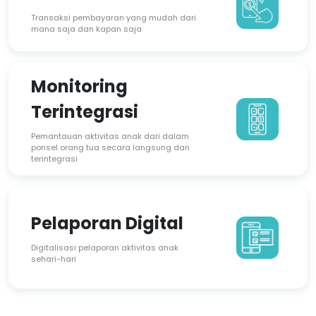
Reputasi dan kepercayaan uang baik dari
Transaksi pembayaran yang mudah dari
orang tua
mana saja dan kapan saja
Exposure profil mitra meningkat
Monitoring
Hemat Biaya dan
Terintegrasi
Waktu
Pemantauan aktivitas anak dari dalam
Hemat jutaan rupiah dengan
ponsel orang tua secara langsung dan
mendigitalkan proses bisnis pengasuhan
terintegrasi
dan efisien dalam satu platform
Peningkatan
Pelaporan Digital
Pendapatan
Digitalisasi pelaporan aktivitas anak
sehari-hari
Dapatkan pengingat tindak lanjut dan tata
kelola prospek dapat lebih efisien