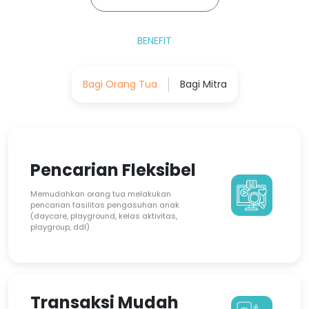
BENEFIT
Bagi Orang Tua
Bagi Mitra
Menambah
Pencarian Fleksibel
Produktifitas dan
Memudahkan orang tua melakukan
Efisiensi Kinerja
pencarian fasilitas pengasuhan anak
(daycare, playground, kelas aktivitas,
Manajemen pengelolaan yang baik
playgroup, ddl)
Memiliki standar baru pengasuhan anak
yang terintegrasi
Branding Bagus
Transaksi Mudah